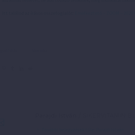
Bizalmas felvétel, ne add tovább senkinek, még munkatársakna
Itt találod az írásos összefoglalót:
Emlékeztető – ZOOM – 2020 0
valósítás
Siker titka
Parajdi István
/ SIKERVITAMIN B
További bejegyzések tőle: Parajdi István