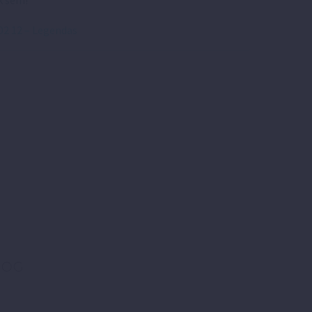
k sem!
2 12 – Legendas
LOG