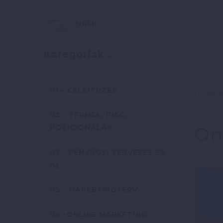
Szerző:
Kategóriák
01 – CÉLKITŰZÉS
Online M
02 – TERMÉK, PIAC,
POZICIONÁLÁS
On
03 – PÉNZÜGYI TERVEZÉS ÉS
IQ
05 – MARKETINGTERV
06 -ONLINE MARKETING