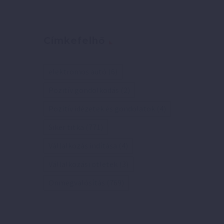
Címkefelhő
elektromos autó
(6)
Pozitív gondolkodás
(2)
Pozitív idézetek és gondolatok
(4)
Siker titka
(771)
Vállalkozás indítása
(4)
Vállalkozási ötletek
(3)
Önmegvalósítás
(769)