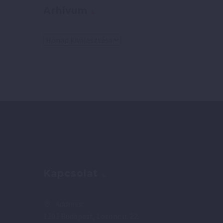
Arhívum
Arhívum
Kapcsolat
Address:
1202 Budapest, Losonc u. 22.