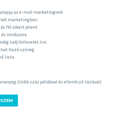
 alapja az e-mail marketingnek
mail marketingben
 fél sikert jelent
a és rendszere
dig tudj hírlevelet írni
almat hozó szöveg
ző lista
ananyag (több száz példával és ellenőrző listával)
ESZEM