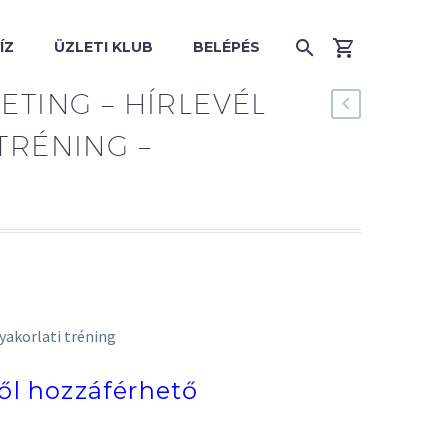
ÍZ
ÜZLETI KLUB
BELÉPÉS
ETING – HÍRLEVÉL
TRÉNING –
yakorlati tréning
től hozzáférhető