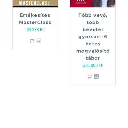
Értékesítés
Több vevő,
MasterClass
több
63 373
Ft
bevétel
gyorsan -6
hetes
megvalósító
tábor
381 000
Ft