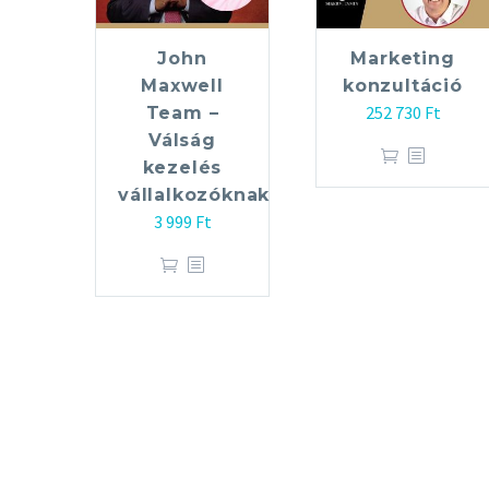
John
Marketing
Maxwell
konzultáció
252 730
Ft
Team –
Válság
kezelés
vállalkozóknak
3 999
Ft