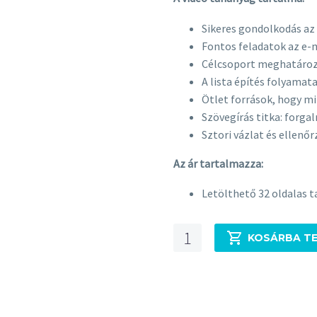
Sikeres gondolkodás az
Fontos feladatok az e-
Célcsoport meghatározás
A lista építés folyamat
Ötlet források, hogy min
Szövegírás titka: forg
Sztori vázlat és ellenőr
Az ár tartalmazza:
Letölthető 32 oldalas t
E-
KOSÁRBA T
mail
marketing
-
Hírlevél