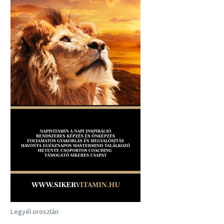
Legyél oroszlán