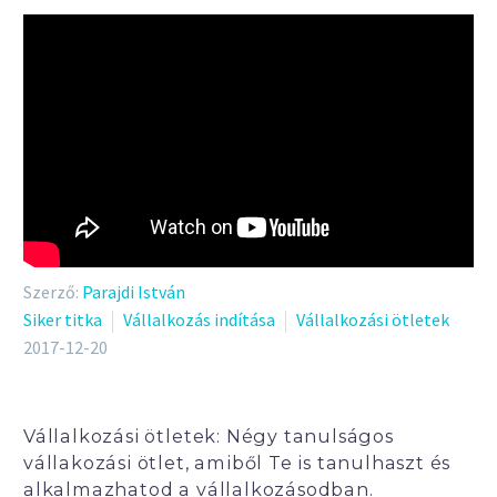
Szerző:
Parajdi István
Siker titka
Vállalkozás indítása
Vállalkozási ötletek
2017-12-20
Vállalkozási ötletek: Négy tanulságos
vállakozási ötlet, amiből Te is tanulhaszt és
alkalmazhatod a vállalkozásodban.