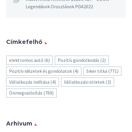
Legendások Oroszlánok PDA2022
Címkefelhő
elektromos autó
(6)
Pozitív gondolkodás
(2)
Pozitív idézetek és gondolatok
(4)
Siker titka
(771)
Vállalkozás indítása
(4)
Vállalkozási ötletek
(3)
Önmegvalósítás
(769)
Arhívum