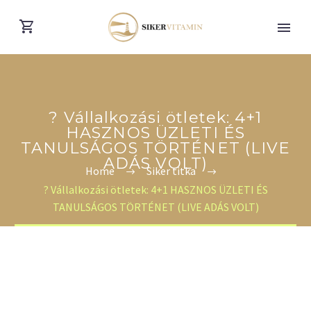
? Vállalkozási ötletek: 4+1
HASZNOS ÜZLETI ÉS
TANULSÁGOS TÖRTÉNET (LIVE
ADÁS VOLT)
Home
Siker titka
? Vállalkozási ötletek: 4+1 HASZNOS ÜZLETI ÉS
TANULSÁGOS TÖRTÉNET (LIVE ADÁS VOLT)