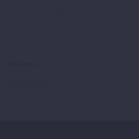
Pozitív idézetek és gondolatok
(4)
Siker titka
(771)
Vállalkozás indítása
(4)
Vállalkozási ötletek
(3)
Önmegvalósítás
(769)
Arhívum
Arhívum