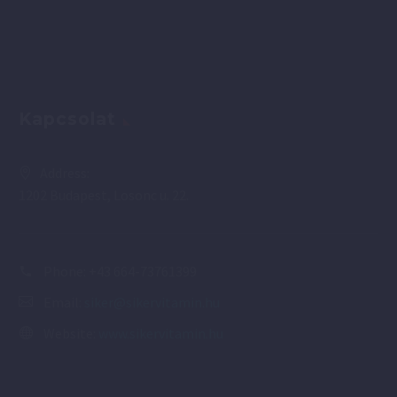
Kapcsolat
Address:
1202 Budapest, Losonc u. 22.
Phone:
+43 664-73761399
Email:
siker@sikervitamin.hu
Website:
www.sikervitamin.hu