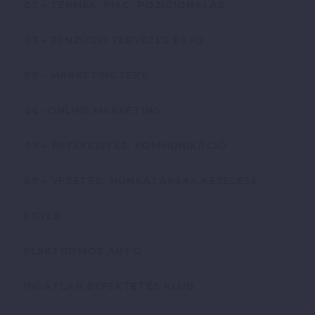
02 – TERMÉK, PIAC, POZICIONÁLÁS
03 – PÉNZÜGYI TERVEZÉS ÉS IQ
05 – MARKETINGTERV
06 -ONLINE MARKETING
07 – ÉRTÉKESÍTÉS, KOMMUNIKÁCIÓ
09 – VEZETÉS, MUNKATÁRSAK KEZELÉSE
EGYÉB
ELEKTROMOS AUTÓ
INGATLAN BEFEKTETÉS KLUB