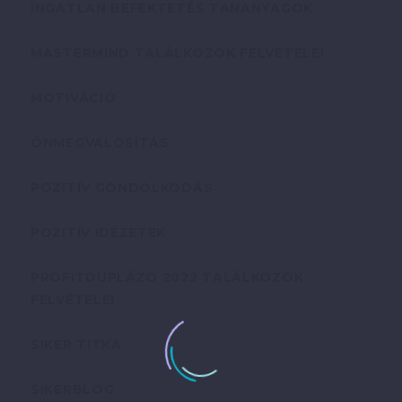
INGATLAN BEFEKTETÉS TANANYAGOK
MASTERMIND TALÁLKOZÓK FELVÉTELEI
MOTIVÁCIÓ
ÖNMEGVALÓSÍTÁS
POZITÍV GONDOLKODÁS
POZITÍV IDÉZETEK
PROFITDUPLÁZÓ 2022 TALÁLKOZÓK
FELVÉTELEI
SIKER TITKA
SIKERBLOG