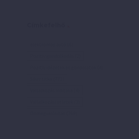
Címkefelhő
elektromos autó
(6)
Pozitív gondolkodás
(2)
Pozitív idézetek és gondolatok
(4)
Siker titka
(771)
Vállalkozás indítása
(4)
Vállalkozási ötletek
(3)
Önmegvalósítás
(769)