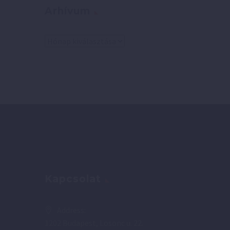
Arhívum
Arhívum
Kapcsolat
Address:
1202 Budapest, Losonc u. 22.