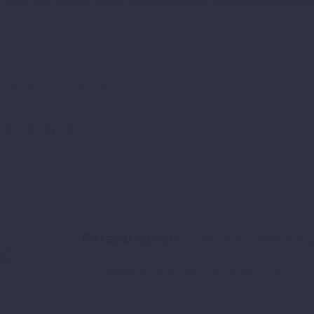
Bizalmas felvétel, ne add tovább senkinek, még munkatársakna
valósítás
Siker titka
Parajdi István
/ SIKERVITAMIN B
További bejegyzések tőle: Parajdi István