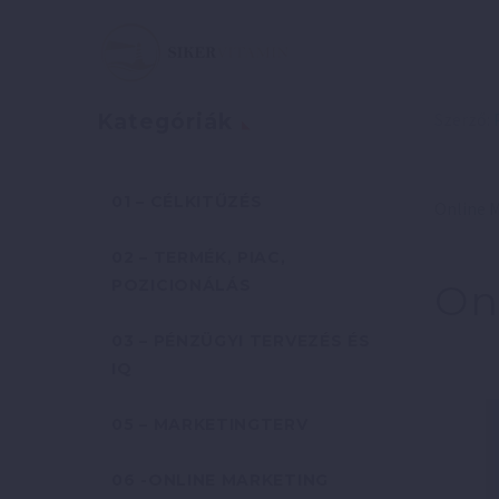
Szerző:
Kategóriák
01 – CÉLKITŰZÉS
Online M
02 – TERMÉK, PIAC,
POZICIONÁLÁS
On
03 – PÉNZÜGYI TERVEZÉS ÉS
IQ
05 – MARKETINGTERV
06 -ONLINE MARKETING