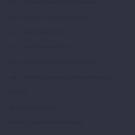
02 – TERMÉK, PIAC, POZICIONÁLÁS
03 – PÉNZÜGYI TERVEZÉS ÉS IQ
05 – MARKETINGTERV
06 -ONLINE MARKETING
07 – ÉRTÉKESÍTÉS, KOMMUNIKÁCIÓ
09 – VEZETÉS, MUNKATÁRSAK KEZELÉSE
EGYÉB
ELEKTROMOS AUTÓ
INGATLAN BEFEKTETÉS KLUB