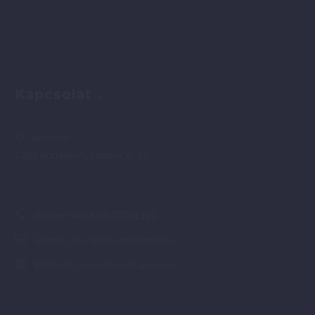
Kapcsolat
Address:
1202 Budapest, Losonc u. 22.
Phone:
+43 664-73761399
Email:
siker@sikervitamin.hu
Website:
www.sikervitamin.hu