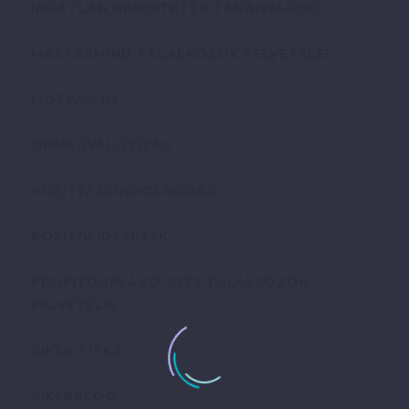
INGATLAN BEFEKTETÉS TANANYAGOK
MASTERMIND TALÁLKOZÓK FELVÉTELEI
MOTIVÁCIÓ
ÖNMEGVALÓSÍTÁS
POZITÍV GONDOLKODÁS
POZITÍV IDÉZETEK
PROFITDUPLÁZÓ 2022 TALÁLKOZÓK
FELVÉTELEI
SIKER TITKA
SIKERBLOG