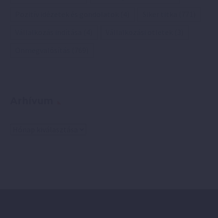
Pozitív idézetek és gondolatok
(4)
Siker titka
(771)
Vállalkozás indítása
(4)
Vállalkozási ötletek
(3)
Önmegvalósítás
(769)
Arhívum
Arhívum