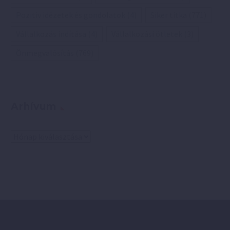
Pozitív idézetek és gondolatok
(4)
Siker titka
(771)
Vállalkozás indítása
(4)
Vállalkozási ötletek
(3)
Önmegvalósítás
(769)
Arhívum
Arhívum