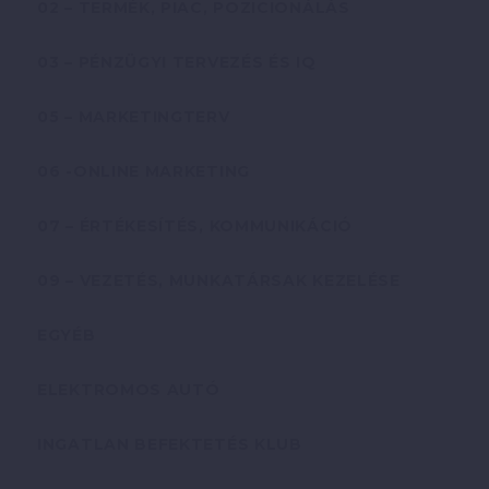
02 – TERMÉK, PIAC, POZICIONÁLÁS
03 – PÉNZÜGYI TERVEZÉS ÉS IQ
05 – MARKETINGTERV
06 -ONLINE MARKETING
07 – ÉRTÉKESÍTÉS, KOMMUNIKÁCIÓ
09 – VEZETÉS, MUNKATÁRSAK KEZELÉSE
EGYÉB
ELEKTROMOS AUTÓ
INGATLAN BEFEKTETÉS KLUB