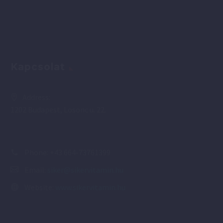
Kapcsolat
Address:
1202 Budapest, Losonc u. 22.
Phone:
+43 664-73761399
Email:
siker@sikervitamin.hu
Website:
www.sikervitamin.hu