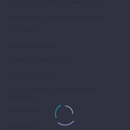
INGATLAN BEFEKTETÉS TANANYAGOK
MASTERMIND TALÁLKOZÓK FELVÉTELEI
MOTIVÁCIÓ
ÖNMEGVALÓSÍTÁS
POZITÍV GONDOLKODÁS
POZITÍV IDÉZETEK
PROFITDUPLÁZÓ 2022 TALÁLKOZÓK
FELVÉTELEI
SIKER TITKA
SIKERBLOG