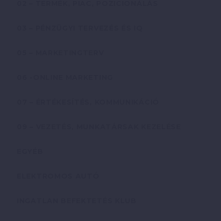
02 – TERMÉK, PIAC, POZICIONÁLÁS
03 – PÉNZÜGYI TERVEZÉS ÉS IQ
05 – MARKETINGTERV
06 -ONLINE MARKETING
07 – ÉRTÉKESÍTÉS, KOMMUNIKÁCIÓ
09 – VEZETÉS, MUNKATÁRSAK KEZELÉSE
EGYÉB
ELEKTROMOS AUTÓ
INGATLAN BEFEKTETÉS KLUB