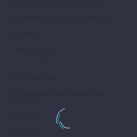
INGATLAN BEFEKTETÉS TANANYAGOK
MASTERMIND TALÁLKOZÓK FELVÉTELEI
MOTIVÁCIÓ
ÖNMEGVALÓSÍTÁS
POZITÍV GONDOLKODÁS
POZITÍV IDÉZETEK
PROFITDUPLÁZÓ 2022 TALÁLKOZÓK
FELVÉTELEI
SIKER TITKA
SIKERBLOG