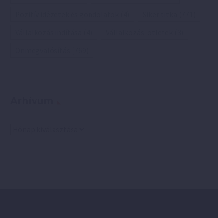
Pozitív idézetek és gondolatok
(4)
Siker titka
(771)
Vállalkozás indítása
(4)
Vállalkozási ötletek
(3)
Önmegvalósítás
(769)
Arhívum
Arhívum