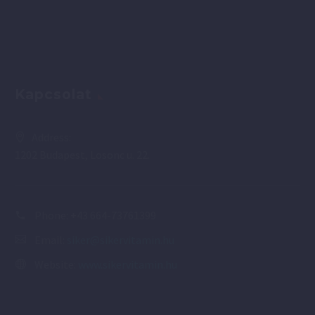
Kapcsolat
Address:
1202 Budapest, Losonc u. 22.
Phone:
+43 664-73761399
Email:
siker@sikervitamin.hu
Website:
www.sikervitamin.hu