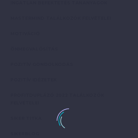
INGATLAN BEFEKTETÉS TANANYAGOK
MASTERMIND TALÁLKOZÓK FELVÉTELEI
MOTIVÁCIÓ
ÖNMEGVALÓSÍTÁS
POZITÍV GONDOLKODÁS
POZITÍV IDÉZETEK
PROFITDUPLÁZÓ 2022 TALÁLKOZÓK
FELVÉTELEI
SIKER TITKA
SIKERBLOG