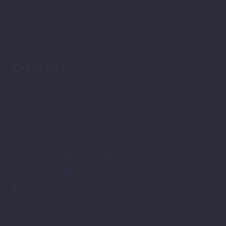
Kapcsolat
Address:
1202 Budapest, Losonc u. 22.
Phone:
+43 664-73761399
Email:
siker@sikervitamin.hu
Website:
www.sikervitamin.hu