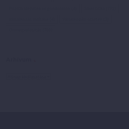
Pozitív idézetek és gondolatok
(4)
Siker titka
(771)
Vállalkozás indítása
(4)
Vállalkozási ötletek
(3)
Önmegvalósítás
(769)
Arhívum
Arhívum