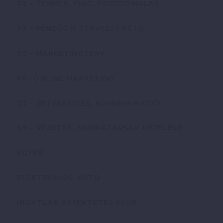
02 – TERMÉK, PIAC, POZICIONÁLÁS
03 – PÉNZÜGYI TERVEZÉS ÉS IQ
05 – MARKETINGTERV
06 -ONLINE MARKETING
07 – ÉRTÉKESÍTÉS, KOMMUNIKÁCIÓ
09 – VEZETÉS, MUNKATÁRSAK KEZELÉSE
EGYÉB
ELEKTROMOS AUTÓ
INGATLAN BEFEKTETÉS KLUB